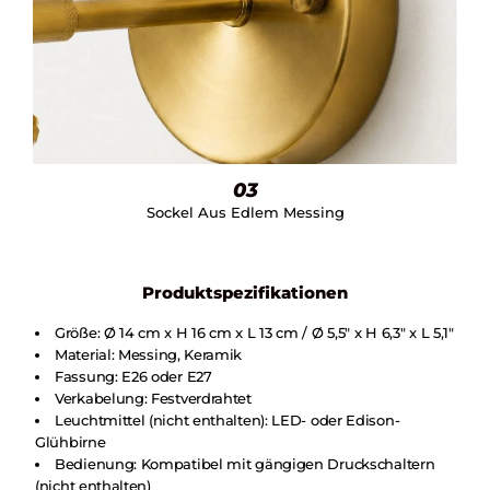
03
Sockel Aus Edlem Messing
Produktspezifikationen
Größe: Ø 14 cm x H 16 cm x L 13 cm / Ø 5,5″ x H 6,3″ x L 5,1″
Material: Messing, Keramik
Fassung: E26 oder E27
Verkabelung: Festverdrahtet
Leuchtmittel (nicht enthalten): LED- oder Edison-
Glühbirne
Bedienung: Kompatibel mit gängigen Druckschaltern
(nicht enthalten)