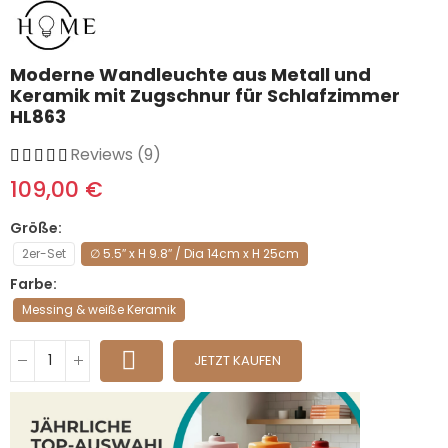
Moderne Wandleuchte aus Metall und
Keramik mit Zugschnur für Schlafzimmer
HL863
Reviews (9)
109,00 €
Größe
2er-Set
∅ 5.5″ x H 9.8″ / Dia 14cm x H 25cm
Farbe
Messing & weiße Keramik
JETZT KAUFEN