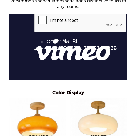
Persimmon shaped lampshade adds distinctive touch to
any rooms.
Color Display