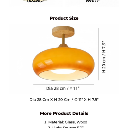
ORANGE
WHITE
Product Size
Dia 28 Cm X H 20 Cm / ∅ 11″ X H 7.9″
More Product Details
Material: Glass, Wood
Light Source: E27