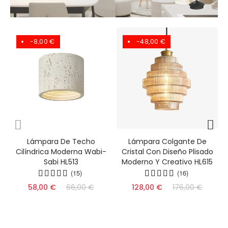
-8,00 €
-48,00 €
Lámpara De Techo
Lámpara Colgante De
Cilíndrica Moderna Wabi-
Cristal Con Diseño Plisado
Sabi HL513
Moderno Y Creativo HL615
(15)
(16)
58,00 €
66,00 €
128,00 €
176,00 €