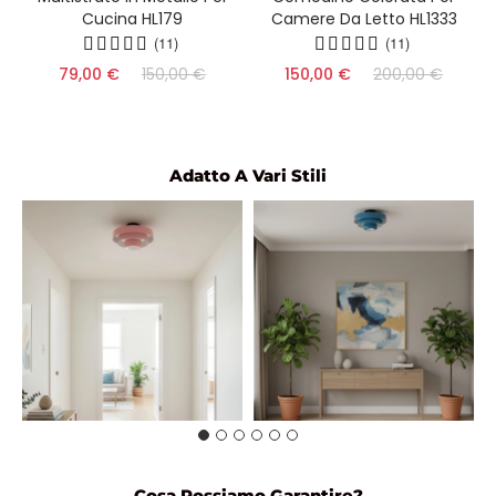
2
Cucina HL179
Camere Da Letto HL1333
(11)
(11)
79,00 €
150,00 €
150,00 €
200,00 €
Adatto A Vari Stili
Cosa Possiamo Garantire?