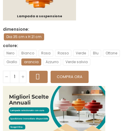
Lampada a sospensione
dimensione
Dia 35 cm x H 21 cm
colore
Nero
Bianco
Rosa
Rosso
Verde
Blu
Ottone
Giallo
arancia
Azzurro
Verde salvia
COMPRA ORA