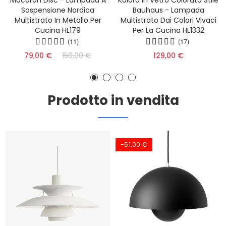
Macaron Disc - Lampada A
Koloro In Vetro Colorato Stile
Sospensione Nordica
Bauhaus - Lampada
Multistrato In Metallo Per
Multistrato Dai Colori Vivaci
Cucina HL179
Per La Cucina HL1332
(11)
(17)
79,00 €
150,00 €
129,00 €
Prodotto in vendita
-51,00 €