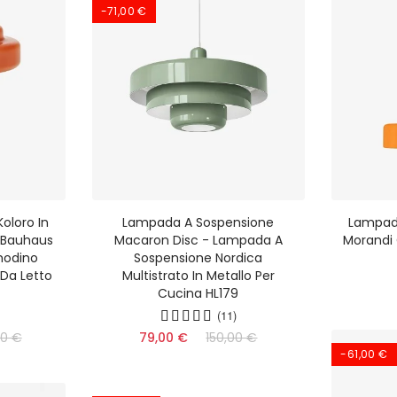
-71,00 €
oloro In
Lampada A Sospensione
Lampada
e Bauhaus
Macaron Disc - Lampada A
Morandi 
modino
Sospensione Nordica
Da Letto
Multistrato In Metallo Per
Cucina HL179
(11)
00 €
79,00 €
150,00 €
-61,00 €