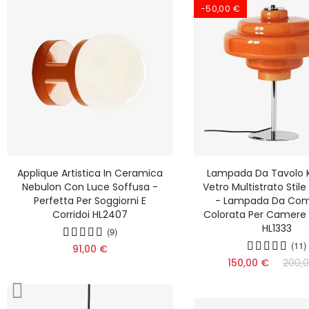
-50,00 €
Applique Artistica In Ceramica
Lampada Da Tavolo K
Nebulon Con Luce Soffusa -
Vetro Multistrato Stil
Perfetta Per Soggiorni E
- Lampada Da Co
Corridoi HL2407
Colorata Per Camere 
HL1333
(9)
(11)
91,00 €
150,00 €
200,