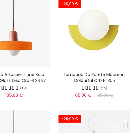
-20,00 €
 A Sospensione Kalo
Lampada Da Parete Macaron
Glass Disc Orb HL2447
Colourful Orb HL305
(12)
(15)
105,00 €
65,00 €
85,00 €
-26,00 €