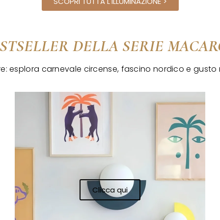
SCOPRI TUTTA L'ILLUMINAZIONE >
STSELLER DELLA SERIE MACA
olore: esplora carnevale circense, fascino nordico e gust
Clicca qui
Clicca qui
Clicca qui