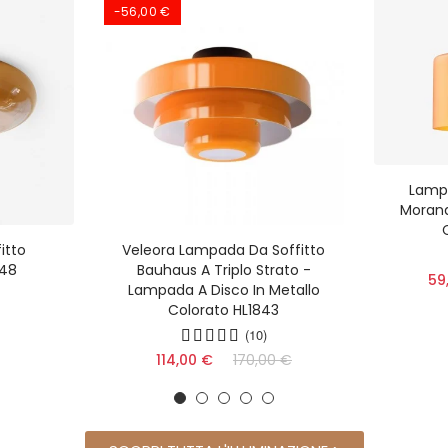
-56,00 €
Lamp
Morand
itto
Veleora Lampada Da Soffitto
848
Bauhaus A Triplo Strato -
59
Lampada A Disco In Metallo
Colorato HL1843
(10)
114,00 €
170,00 €