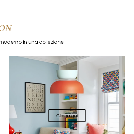
RON
o moderno in una collezione
Clicca qui
Clicca qui
Clicca qui