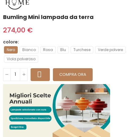
Bumling Mini lampada da terra
274,00 €
colore
Nero
Bianco
Rosa
Blu
Turchese
Verde polvere
Viola polveroso
COMPRA ORA