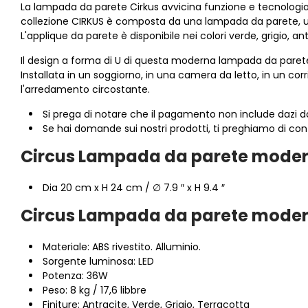
La lampada da parete Cirkus avvicina funzione e tecnologia c
collezione CIRKUS è composta da una lampada da parete, una
L'applique da parete è disponibile nei colori verde, grigio, an
Il design a forma di U di questa moderna lampada da parete
Installata in un soggiorno, in una camera da letto, in un co
l'arredamento circostante.
Si prega di notare che il pagamento non include dazi dog
Se hai domande sui nostri prodotti, ti preghiamo di con
Circus Lampada da parete moderna
Dia 20 cm x H 24 cm / ∅ 7.9 ″ x H 9.4 ″
Circus Lampada da parete moderna
Materiale: ABS rivestito. Alluminio.
Sorgente luminosa: LED
Potenza: 36W
Peso: 8 kg / 17,6 libbre
Finiture: Antracite, Verde, Grigio, Terracotta