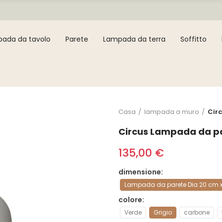
ada da tavolo
Parete
Lampada da terra
Soffitto
Casa
lampada a muro
Cir
Circus Lampada da pa
135,00 €
dimensione
Lampada da parete Dia 20 cm 
colore
Verde
Grigio
carbone