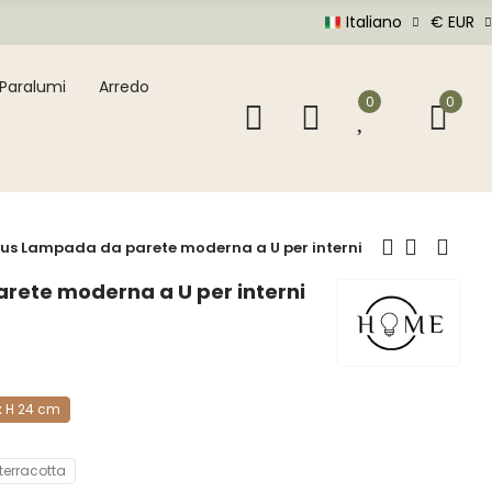
Italiano
€ EUR
Paralumi
Arredo
0
0
cus Lampada da parete moderna a U per interni
rete moderna a U per interni
x H 24 cm
terracotta