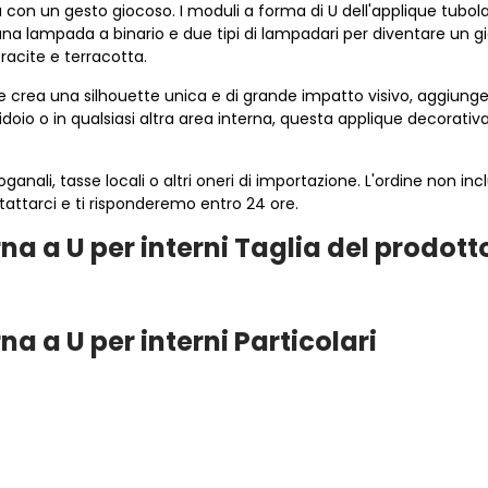
on un gesto giocoso. I moduli a forma di U dell'applique tubolare
 lampada a binario e due tipi di lampadari per diventare un gio
tracite e terracotta.
 crea una silhouette unica e di grande impatto visivo, aggiung
rridoio o in qualsiasi altra area interna, questa applique decorat
anali, tasse locali o altri oneri di importazione. L'ordine non in
tattarci e ti risponderemo entro 24 ore.
 a U per interni Taglia del prodott
 a U per interni Particolari