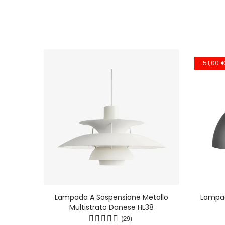
-51,00 
caron
Lampada A Sospensione Metallo
Lampa
ione
Multistrato Danese HL38
lo Per
(29)