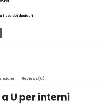
ayPal
a Lista dei desideri
Tensione
Reviews(0)
 U per interni