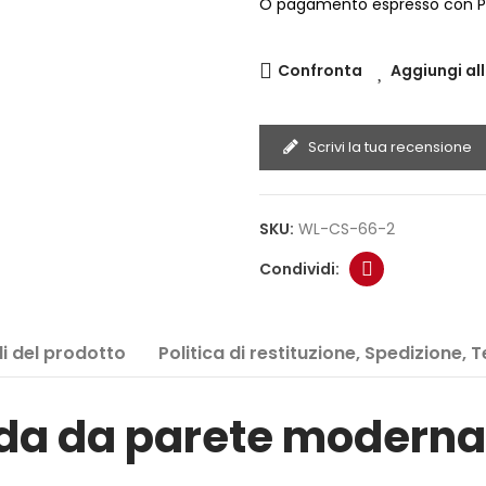
O pagamento espresso con P
Confronta
Aggiungi all
Scrivi la tua recensione
SKU:
WL-CS-66-2
i del prodotto
Politica di restituzione, Spedizione, 
a da parete moderna a