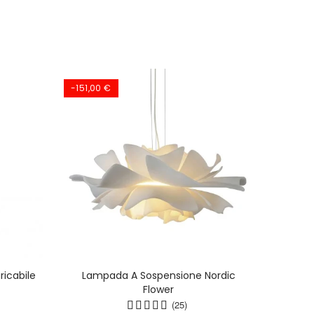
-151,00 €
icabile
Lampada A Sospensione Nordic
Lampa
Flower
Acr
(25)