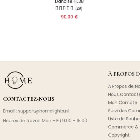
couche
Danoise HL38
179
(29)
90,00 €
À PROPOS 
À Propos de N
Nous Contact
CONTACTEZ-NOUS
Mon Compte
Suivi des Co
Email :
support@homelights.nl
Liste de Souha
Heures de travail: Mon - Fri 9:00 - 18:00
Commerce & 
Copyright