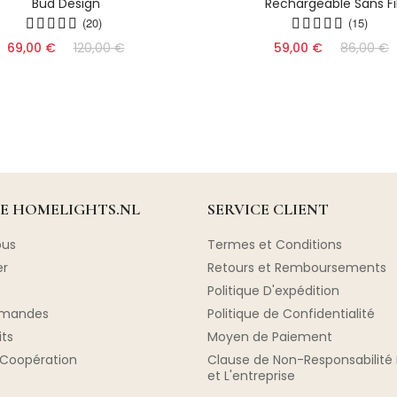
Bud Design
Rechargeable Sans Fi
(20)
(15)
69,00 €
120,00 €
59,00 €
86,00 €
DE HOMELIGHTS.NL
SERVICE CLIENT
ous
Termes et Conditions
er
Retours et Remboursements
Politique D'expédition
mmandes
Politique de Confidentialité
its
Moyen de Paiement
Coopération
Clause de Non-Responsabilité 
et L'entreprise