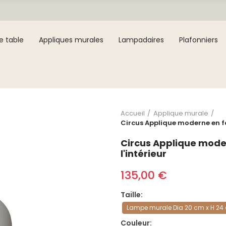
e table
Appliques murales
Lampadaires
Plafonniers
Accueil
Applique murale
Circus Applique moderne en fo
Circus Applique mode
l'intérieur
135,00 €
Taille
Lampe murale Dia 20 cm x H 24
Couleur