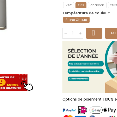
Vert
Gris
charbon
terr
Température de couleur
Blanc Chaud
ACH
Options de paiement | 100% s