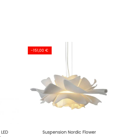
-151,00 €
 LED
Suspension Nordic Flower
Dyn