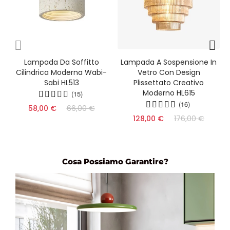
Lampada Da Soffitto
Lampada A Sospensione In
Cilindrica Moderna Wabi-
Vetro Con Design
Sabi HL513
Plissettato Creativo
Moderno HL615
(15)
(16)
58,00 €
66,00 €
128,00 €
176,00 €
Cosa Possiamo Garantire?