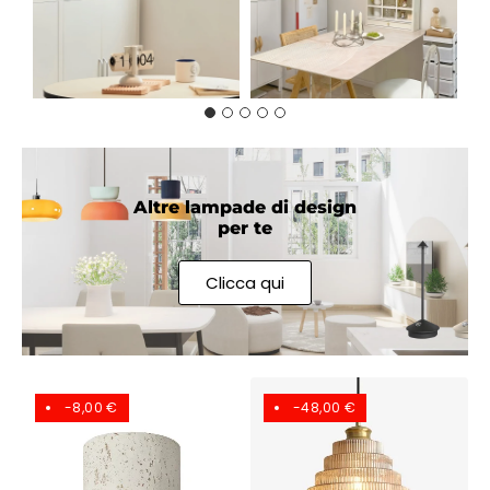
Altre lampade di design
per te
Clicca qui
-8,00 €
-48,00 €