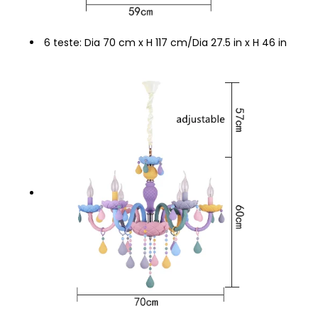
6 teste: Dia 70 cm x H 117 cm/Dia 27.5 in x H 46 in