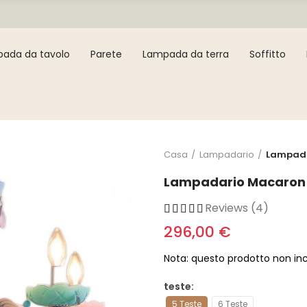
ada da tavolo
Parete
Lampada da terra
Soffitto
Casa
Lampadario
Lampada
Lampadario Macaron 
Reviews (4)
296,00 €
Nota: questo prodotto non in
teste
5 Teste
6 Teste