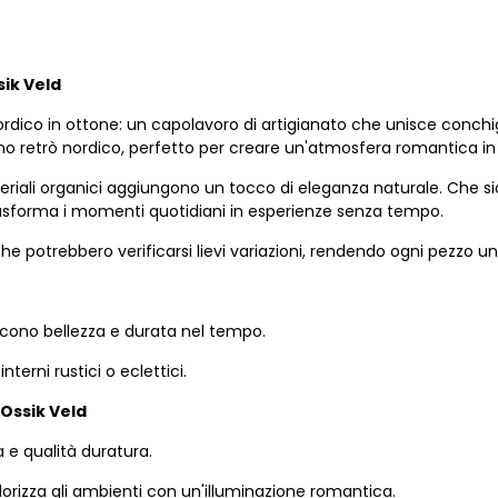
ik Veld
ico in ottone: un capolavoro di artigianato che unisce conchigli
cino retrò nordico, perfetto per creare un'atmosfera romantica i
teriali organici aggiungono un tocco di eleganza naturale. Che 
sforma i momenti quotidiani in esperienze senza tempo.
he potrebbero verificarsi lievi variazioni, rendendo ogni pezzo un
iscono bellezza e durata nel tempo.
terni rustici o eclettici.
Ossik Veld
a e qualità duratura.
lorizza gli ambienti con un'illuminazione romantica.