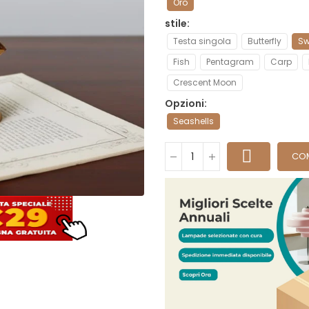
Oro
stile
Testa singola
Butterfly
S
Fish
Pentagram
Carp
Crescent Moon
Opzioni
Seashells
CO