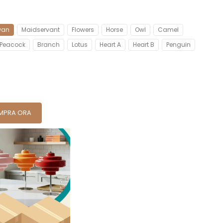
wan
Maidservant
Flowers
Horse
Owl
Camel
Peacock
Branch
Lotus
Heart A
Heart B
Penguin
MPRA ORA