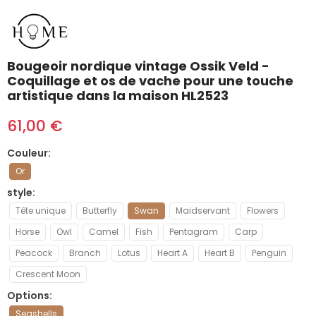
Bougeoir nordique vintage Ossik Veld -
Coquillage et os de vache pour une touche
artistique dans la maison HL2523
61,00 €
Couleur
Or
style
Tête unique
Butterfly
Swan
Maidservant
Flowers
Horse
Owl
Camel
Fish
Pentagram
Carp
Peacock
Branch
Lotus
Heart A
Heart B
Penguin
Crescent Moon
Options
Seashells