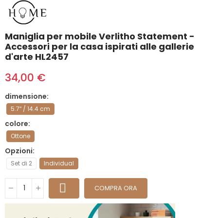
Maniglia per mobile Verlitho Statement -
Accessori per la casa ispirati alle gallerie
d'arte HL2457
34,00 €
dimensione
5.7ʺ / 14.4 cm
colore
Ottone
Opzioni
Set di 2
Individual
COMPRA ORA