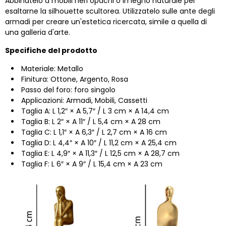
Abbinatelo a mobili neri opachi o in legno naturale per
esaltarne la silhouette scultorea. Utilizzatelo sulle ante degli
armadi per creare un'estetica ricercata, simile a quella di
una galleria d'arte.
Specifiche del prodotto
Materiale: Metallo
Finitura:
Ottone, Argento, Rosa
Passo del foro: foro singolo
Applicazioni: Armadi, Mobili, Cassetti
Taglia A: L 1,2″ × A 5,7″ / L 3 cm × A 14,4 cm
Taglia B: L 2″ × A 11″ / L 5,4 cm × A 28 cm
Taglia C: L 1,1″ × A 6,3″ / L 2,7 cm × A 16 cm
Taglia D: L 4,4″ × A 10″ / L 11,2 cm × A 25,4 cm
Taglia E: L 4,9″ × A 11,3″ / L 12,5 cm × A 28,7 cm
Taglia F: L 6″ × A 9″ / L 15,4 cm × A 23 cm