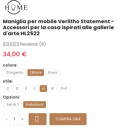
Maniglia per mobile Verlitho Statement -
Accessori per la casa ispirati alle gallerie
d'arte HL2522
Reviews (9)
34,00 €
colore
D'argento
Ottone
Rosa
stile
C
D
E
F
A
B
D+E
Opzioni
Set di 2
Individual
COMPRA ORA