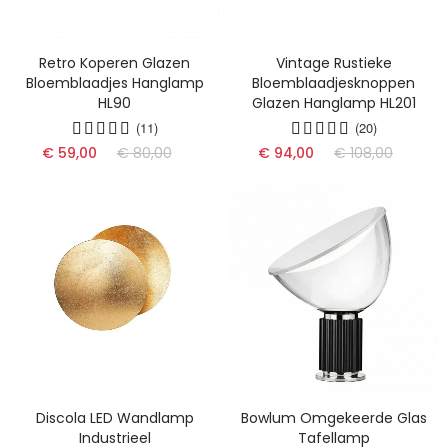
Retro Koperen Glazen
Vintage Rustieke
Bloemblaadjes Hanglamp
Bloemblaadjesknoppen
HL90
Glazen Hanglamp HL201
(11)
(20)
€ 59,00
€ 80,00
€ 94,00
€ 108,00
Discola LED Wandlamp
Bowlum Omgekeerde Glas
Industrieel
Tafellamp