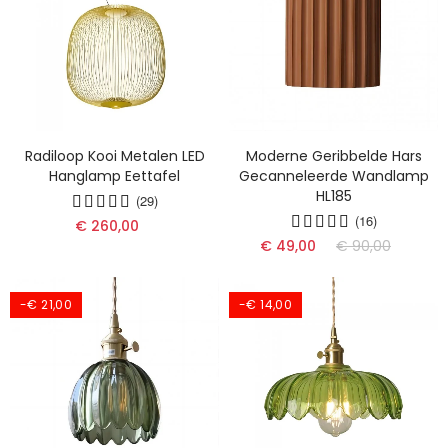
Radiloop Kooi Metalen LED
Moderne Geribbelde Hars
Hanglamp Eettafel
Gecanneleerde Wandlamp
HL185
(29)
(16)
€ 260,00
€ 49,00
€ 90,00
-€ 21,00
-€ 14,00