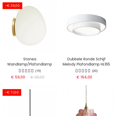
-€ 39,00
Stonea
Dubbele Ronde Schijf
Wandlamp/Plafondlamp
Melody Plafondlamp HL165
(15)
(20)
€ 59,00
€ 98,00
€ 164,00
-€ 71,00