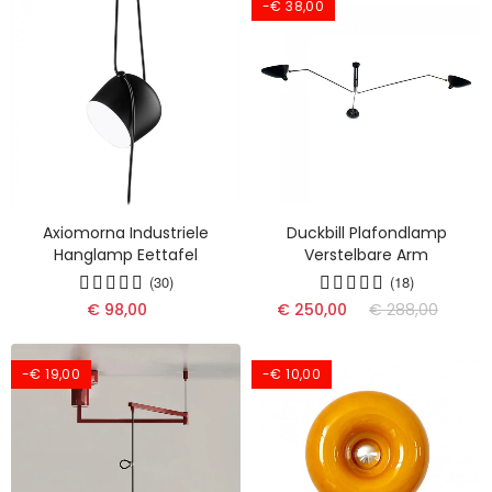
-€ 38,00
Axiomorna Industriele
Duckbill Plafondlamp
Hanglamp Eettafel
Verstelbare Arm
(30)
(18)
€ 98,00
€ 250,00
€ 288,00
-€ 19,00
-€ 10,00