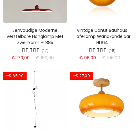
Eenvoudige Moderne
Vintage Donut Bauhaus
Verstelbare Hanglamp Met
Tafellamp Wandkandelaar
Zwenkarm HL885
HL164
(17)
(19)
€ 170,00
€ 189,00
€ 96,00
€ 106,00
-€ 86,00
-€ 27,00