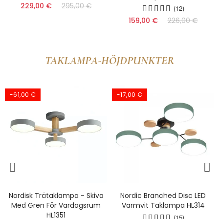
(12)
(16)
159,00 €
226,00 €
144,00 €
TAKLAMPA-HÖJDPUNKTER
-17,00 €
-51,00 €
Nordic Branched Disc LED
Nordic Circle LED-Taklampa
Varmvit Taklampa HL314
- Flergrenig Lampa För Kök
HL1355
(15)