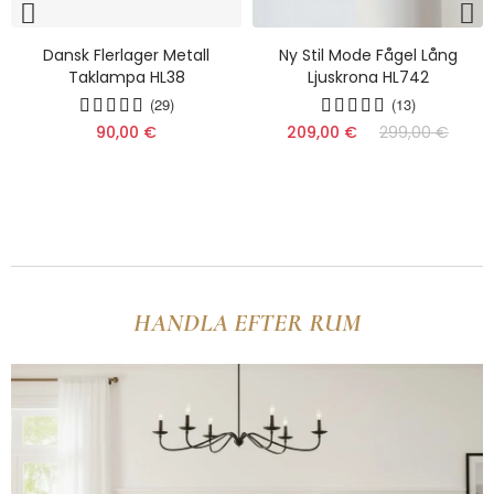
Dansk Flerlager Metall
Ny Stil Mode Fågel Lång
Taklampa HL38
Ljuskrona HL742
(29)
(13)
(10)
(9)
90,00 €
209,00 €
299,00 €
(11)
HANDLA EFTER RUM