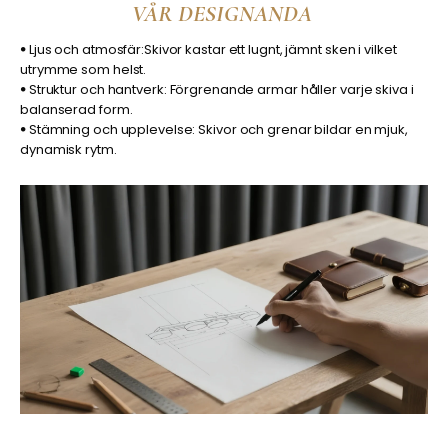
VÅR DESIGNANDA
ꔷ Ljus och atmosfär:Skivor kastar ett lugnt, jämnt sken i vilket
utrymme som helst.
ꔷ Struktur och hantverk: Förgrenande armar håller varje skiva i
balanserad form.
ꔷ Stämning och upplevelse: Skivor och grenar bildar en mjuk,
dynamisk rytm.