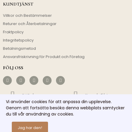
KUNDTJÄNST
Villkor och Bestämmelser
Returer och Återbetalningar
Fraktpolicy
Integritetspolicy
Betalningsmetod
Ansvarsfriskrivning för Produkt och Företag
FÖLJ OSS
Fri Frakt
Kostnadseffektivt
Vi använder cookies för att anpassa din upplevelse.
Genom att fortsätta besöka denna webbplats samtycker
Snabb Avsändning
Ansvarsfull Service
du till vår användning av cookies.
Copyright © 2026 homelights. Alla rättigheter reserverade.
Jag har den!