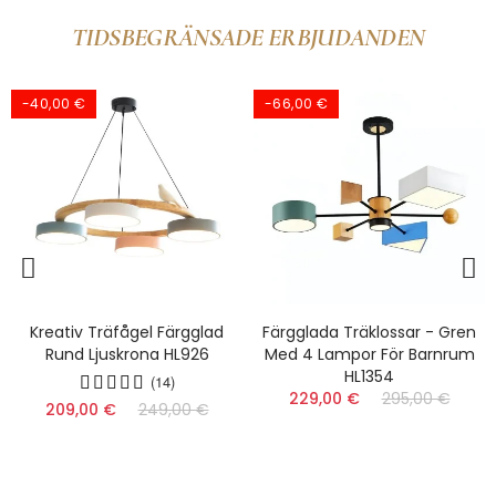
TIDSBEGRÄNSADE ERBJUDANDEN
-66,00 €
-101,00 €
Färgglada Träklossar - Gren
Nordisk Skiva I Trä Taklampa
Med 4 Lampor För Barnrum
- LED Halvinfälld För Sovrum
HL1354
HL1353
229,00 €
295,00 €
(9)
149,00 €
250,00 €