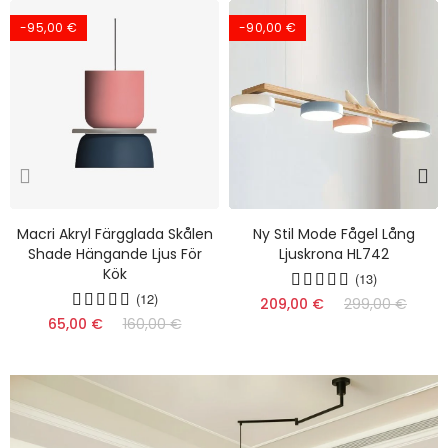
-95,00 €
-90,00 €
Macri Akryl Färgglada Skålen
Ny Stil Mode Fågel Lång
Shade Hängande Ljus För
Ljuskrona HL742
Kök
(13)
(12)
209,00 €
299,00 €
65,00 €
160,00 €