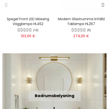
Spegel Front LED Mässing
Modern Glastrumma Infälld
Vägglampa HL452
Taklampa HL267
(12)
(5)
103,00 €
274,00 €
Badrumsbelysning