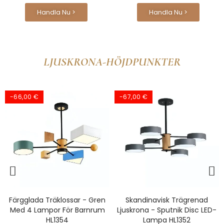
Handla Nu >
Handla Nu >
LJUSKRONA-HÖJDPUNKTER
-67,00 €
Skandinavisk Trägrenad
Nordic Modern Simple
Ljuskrona - Sputnik Disc LED-
Macaron 3 Head
Lampa HL1352
Pendellampa HL683