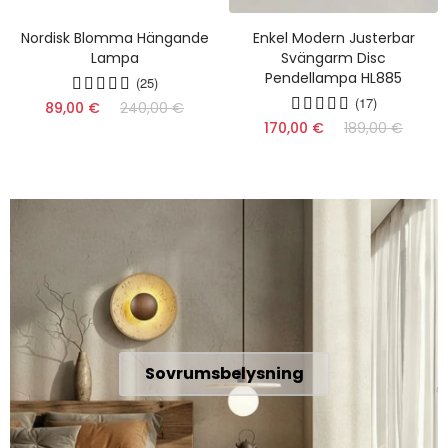
Nordisk Blomma Hängande
Enkel Modern Justerbar
Lampa
Svängarm Disc
Pendellampa HL885
(25)
(17)
89,00 €
240,00 €
170,00 €
189,00 €
Sovrumsbelysning