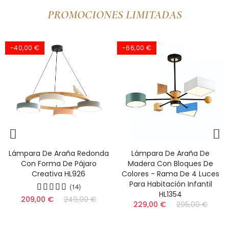
PROMOCIONES LIMITADAS
-66,00 €
-91,00 €
Lámpara De Araña De
Lámpara De Techo Nórdica
Madera Con Bloques De
De Madera Con Forma De
Colores - Rama De 4 Luces
Disco - LED Semiempotrada
Para Habitación Infantil
Para Dormitorio HL1353
HL1354
(9)
229,00 €
295,00 €
159,00 €
250,00 €