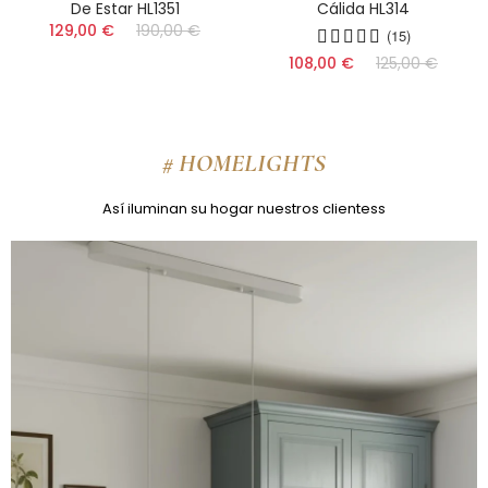
Cálida HL314
HL1355
(15)
(17)
108,00 €
125,00 €
159,00 €
210,00 €
# HOMELIGHTS
Así iluminan su hogar nuestros clientess