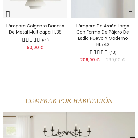
Lámpara Colgante Danesa
Lámpara De Araña Larga
De Metal Multicapa HL38
Con Forma De Pájaro De
Estilo Nuevo Y Moderno
(29)
(10)
HL742
90,00 €
(13)
(11)
(9)
209,00 €
299,00 €
COMPRAR POR HABITACIÓN