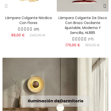
Lámpara Colgante Nórdica
Lámpara Colgante De Disco
Con Flores
Con Brazo Oscilante
Ajustable, Moderna Y
(25)
Sencilla, HL885
89,00 €
240,00 €
(17)
170,00 €
189,00 €
Iluminación de Dormitorio