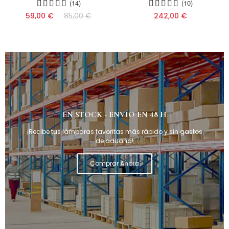
(14)
(10)
59,00 €
85,00 €
242,00 €
EN STOCK - ENVÍO EN 48 H
¡Recibe tus lámparas favoritas más rápido y sin gastos
de aduana!
Comprar Ahora