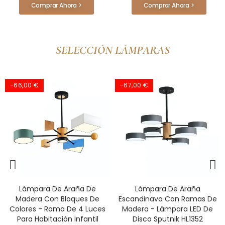
Comprar Ahora >
Comprar Ahora >
SELECCIÓN LÁMPARAS
-67,00 €
Lámpara De Araña
Lámpara Colgante Nórdica
Escandinava Con Ramas De
Moderna Y Sencilla Con
Madera - Lámpara LED De
Forma De Macarrón De 3
Disco Sputnik HL1352
Luces HL683