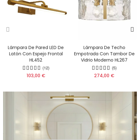
Lámpara De Pared LED De
Lámpara De Techo
Latón Con Espejo Frontal
Empotrada Con Tambor De
HL452
Vidrio Moderno HL267
(12)
(5)
103,00 €
274,00 €