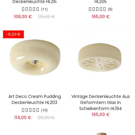
Deckenleuchte HL215
HL205
(11)
(9)
108,00 €
125,00 €
165,00 €
-6,00 €
Art Deco Cream Pudding
Vintage Deckenleuchte Aus
Deckenleuchte HL203
Geformtem Glas In
Scheibenform HL194
(10)
165,00 €
114,00 €
120,00 €