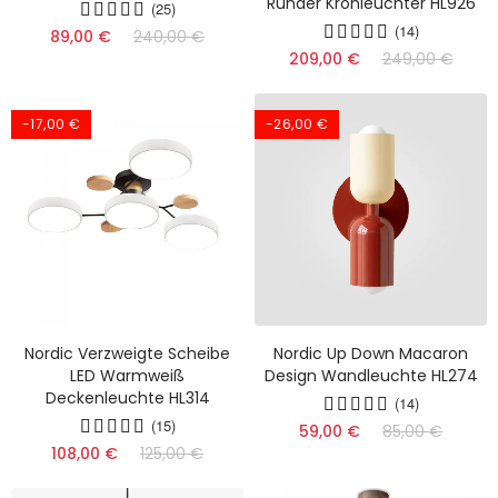
Runder Kronleuchter HL926
(25)
(14)
89,00 €
240,00 €
209,00 €
249,00 €
-17,00 €
-26,00 €
Nordic Verzweigte Scheibe
Nordic Up Down Macaron
LED Warmweiß
Design Wandleuchte HL274
Deckenleuchte HL314
(14)
(15)
59,00 €
85,00 €
108,00 €
125,00 €