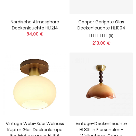
Nordische Atmosphäre
Cooper Gerippte Glas
Deckenleuchte HL1214
Deckenleuchte HL1004
84,00 €
(9)
213,00 €
Vintage Wabi-Sabi Walnuss
Vintage-Deckenleuchte
Kupfer Glas Deckenlampe
HL831 In Eierschalen-
Für Wohnzimmer HL918
Wellenform, Creme