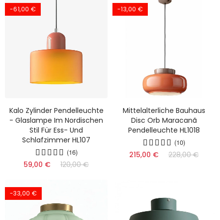
-61,00 €
-13,00 €
Kalo Zylinder Pendelleuchte
Mittelalterliche Bauhaus
- Glaslampe Im Nordischen
Disc Orb Maracanã
Stil Für Ess- Und
Pendelleuchte HL1018
Schlafzimmer HL107
(10)
(16)
215,00 €
228,00 €
59,00 €
120,00 €
-33,00 €