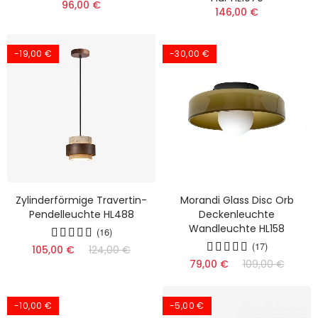
96,00 €
146,00 €
-19,00 €
-30,00 €
Zylinderförmige Travertin-
Morandi Glass Disc Orb
Pendelleuchte HL488
Deckenleuchte
Wandleuchte HL158
(16)
(17)
105,00 €
124,00 €
79,00 €
109,00 €
-10,00 €
-5,00 €