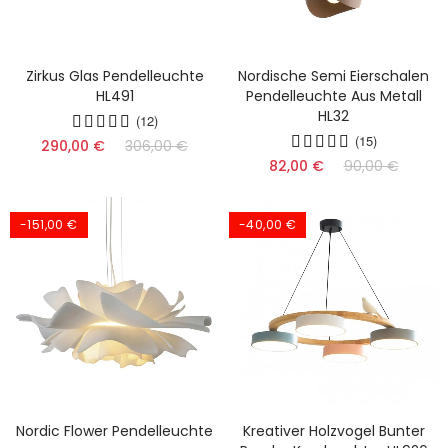
Zirkus Glas Pendelleuchte
Nordische Semi Eierschalen
HL491
Pendelleuchte Aus Metall
HL32
(12)
(15)
290,00 €
306,00 €
82,00 €
90,00 €
-151,00 €
-40,00 €
Nordic Flower Pendelleuchte
Kreativer Holzvogel Bunter