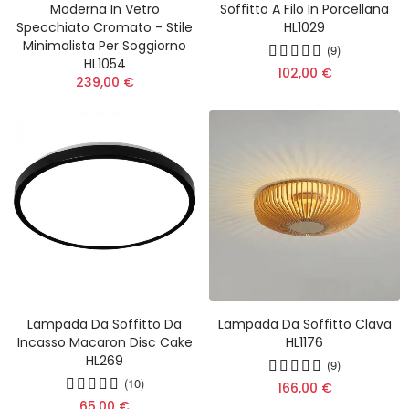
Moderna In Vetro
Soffitto A Filo In Porcellana
Specchiato Cromato - Stile
HL1029
Minimalista Per Soggiorno
(9)
HL1054
102,00 €
239,00 €
Lampada Da Soffitto Da
Lampada Da Soffitto Clava
Incasso Macaron Disc Cake
HL1176
HL269
(9)
(10)
166,00 €
65,00 €