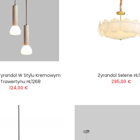
 Żyrandol W Stylu Kremowym
Żyrandol Selene HL1
 Trawertynu HL1268
285,00 €
124,00 €