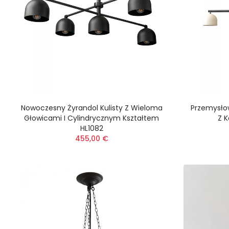
Nowoczesny Żyrandol Kulisty Z Wieloma
Przemysło
Głowicami I Cylindrycznym Kształtem
Z K
HL1082
455,00 €