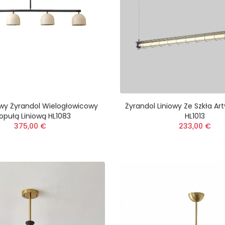
wy Żyrandol Wielogłowicowy
Żyrandol Liniowy Ze Szkła A
opułą Liniową HL1083
HL1013
375,00 €
233,00 €