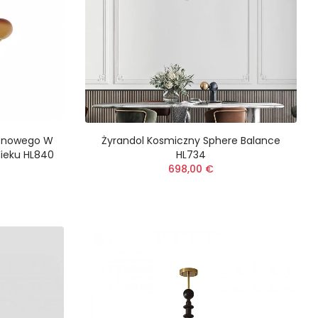
monowego W
Żyrandol Kosmiczny Sphere Balance
Wieku HL840
HL734
698,00 €