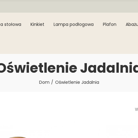
a stołowa
Kinkiet
Lampa podłogowa
Plafon
Abażu
Oświetlenie Jadalni
Dom
Oświetlenie Jadalnia
W