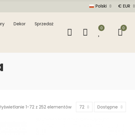
Polski
€ EUR
ry
Dekor
Sprzedaż
0
0
a
yświetlanie 1-72 z 252 elementów
72
Dostępne