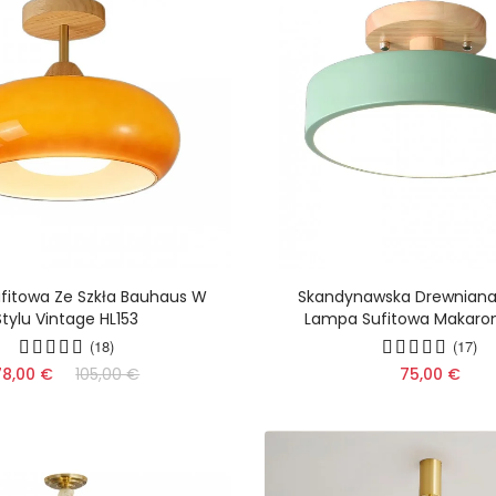
fitowa Ze Szkła Bauhaus W
Skandynawska Drewniana
Stylu Vintage HL153
Lampa Sufitowa Makaron
(18)
(17)
78,00 €
105,00 €
75,00 €