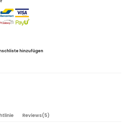
er
nschliste hinzufügen
tlinie
Reviews(5)