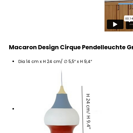
Macaron Design Cirque Pendelleuchte G
Dia 14 cm x H 24 cm/ ∅ 5,5″ x H 9,4″