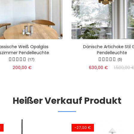
lassische Weiß Opalglas
Dänische Artichoke Stil 
szimmer Pendelleuchte
Pendelleuchte
(17)
(5)
200,00 €
630,00 €
1.500,00 
Heißer Verkauf Produkt
€
-27,00 €