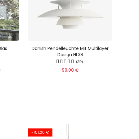
Glas
Danish Pendelleuchte Mit Multilayer
K
Design HL38
E
(29)
€
90,00 €
-151,00 €