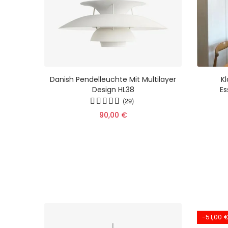
Danish Pendelleuchte Mit Multilayer
K
Design HL38
Es
(29)
90,00 €
-51,00 