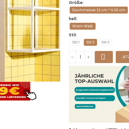
Größe
Durchmesser 22 cm * H 30 cm
hell
Warm Weiß
Stil
Stil 1
Stil 2
Stil 3
JET