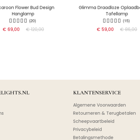
aroon Flower Bud Design
Glimma Draadloze Oplaadb
Hanglamp
Tafellamp
(20)
(15)
€ 69,00
€ 120,00
€ 59,00
€ 86,00
LIGHTS.NL
KLANTENSERVICE
Algemene Voorwaarden
ns
Retourneren & Terugbetalen
Scheepvaartbeleid
Privacybeleid
Betalingsmethode