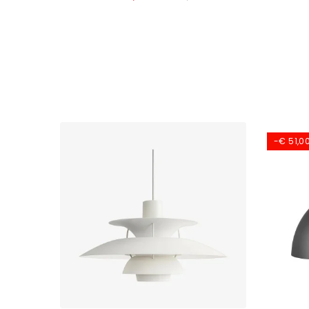
-€ 51,0