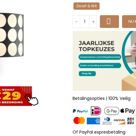
Zwart & Wit
NU 
Betalingsopties | 100% Veilig
Of PayPal expresbetaling