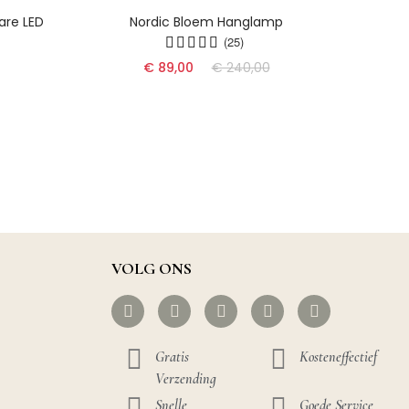
are LED
Nordic Bloem Hanglamp
Dyn
(25)
€ 89,00
€ 240,00
VOLG ONS
Gratis
Kosteneffectief
Verzending
Snelle
Goede Service