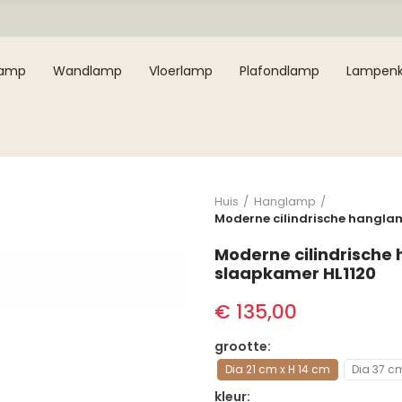
lamp
Wandlamp
Vloerlamp
Plafondlamp
Lampen
Huis
Hanglamp
Moderne cilindrische hangla
Moderne cilindrische
slaapkamer HL1120
€ 135,00
grootte
Dia 21 cm x H 14 cm
Dia 37 c
kleur