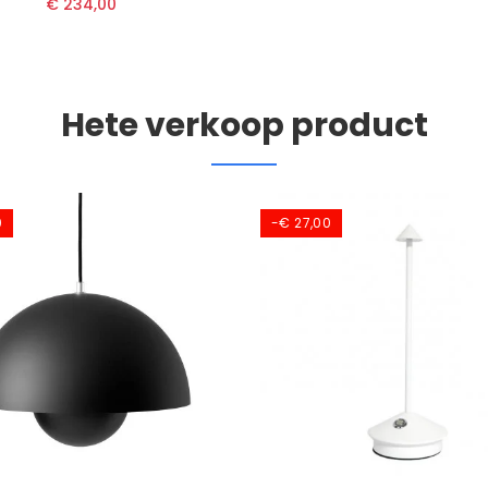
€ 234,00
Hete verkoop product
0
-€ 27,00