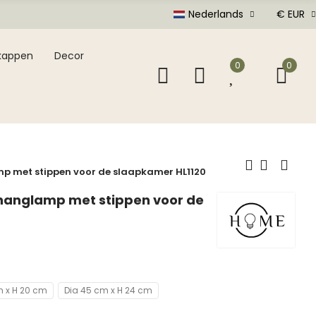
Nederlands
€ EUR
kappen
Decor
0
0
mp met stippen voor de slaapkamer HL1120
 hanglamp met stippen voor de
m x H 20 cm
Dia 45 cm x H 24 cm