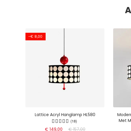
A
-€ 8,00
Lattice Acryl Hanglamp HL580
Modern
p Met
Met M
(18)
HL1118
€ 149,00
€ 157,00