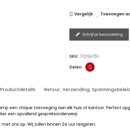
Vergelijk
Toevoegen aan
Schrijf je beoordeling
SKU:
70394351
Productdetails
Retour, Verzending, Spanningsbelei
nglamp een chique toevoeging aan elk huis of kantoor. Perfect o
t zeker een opvallend gespreksonderwerp.
met ons op. Wij zullen binnen 24 uur reageren.