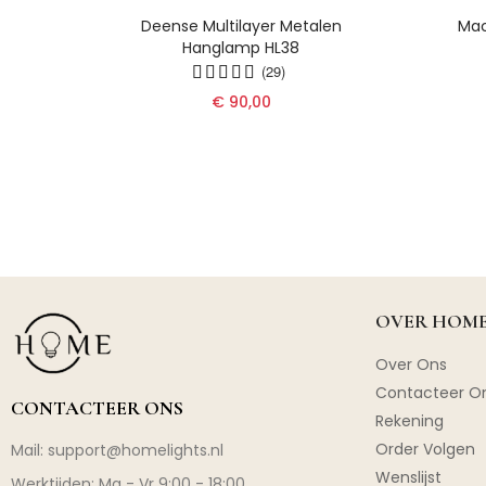
 -
Deense Multilayer Metalen
Mac
gse
Hanglamp HL38
r De
(29)
€ 90,00
OVER HOME
Over Ons
Contacteer O
CONTACTEER ONS
Rekening
Order Volgen
Mail:
support@homelights.nl
Wenslijst
Werktijden: Ma - Vr 9:00 - 18:00