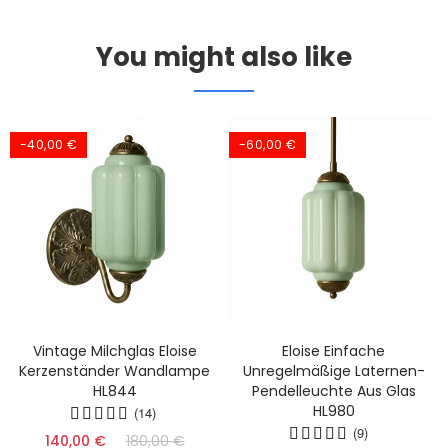
You might also like
-40,00 €
-60,00 €
Vintage Milchglas Eloise
Eloise Einfache
Kerzenständer Wandlampe
Unregelmäßige Laternen-
HL844
Pendelleuchte Aus Glas
HL980
(14)
(9)
140,00 €
180,00 €