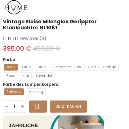
Vintage Eloise Milchglas Gerippter
Kronleuchter HL1081
Reviews (9)
395,00 €
459,00 €
Farbe
Weiß
Grün
Blau
Gefrorenes Glas
Gelb
Orange
Rosa
Klar
Lavendel
Farbe des Lampenkörpers
Schwarz
Messing
JETZT KAUFEN