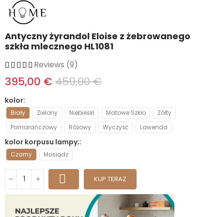
Antyczny żyrandol Eloise z żebrowanego
szkła mlecznego HL1081
Reviews (9)
395,00 €
459,00 €
kolor
Biały
Zielony
Niebieski
Matowe Szkło
Zółty
Pomarańczowy
Różowy
Wyczyść
Lawenda
kolor korpusu lampy;
Czarny
Mosiądz
KUP TERAZ