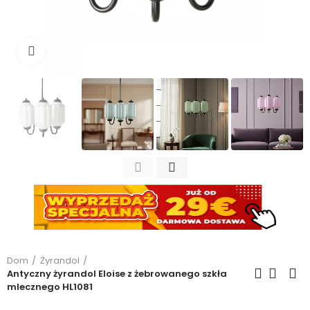
Kliknij, aby powiększyć
Dom
Żyrandol
Antyczny żyrandol Eloise z żebrowanego szkła
mlecznego HL1081