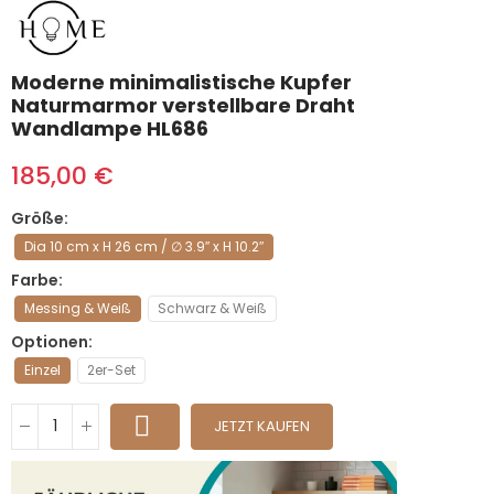
Moderne minimalistische Kupfer
Naturmarmor verstellbare Draht
Wandlampe HL686
185,00 €
Größe
Dia 10 cm x H 26 cm / ∅ 3.9″ x H 10.2″
Farbe
Messing & Weiß
Schwarz & Weiß
Optionen
Einzel
2er-Set
JETZT KAUFEN