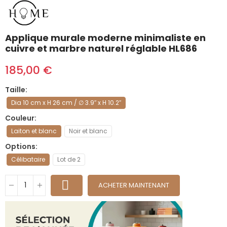
Applique murale moderne minimaliste en
cuivre et marbre naturel réglable HL686
185,00 €
Taille
Dia 10 cm x H 26 cm / ∅ 3.9″ x H 10.2″
Couleur
Laiton et blanc
Noir et blanc
Options
Célibataire
Lot de 2
ACHETER MAINTENANT