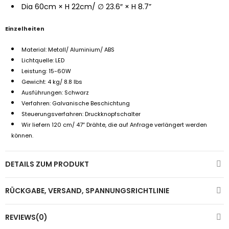
Dia 60cm × H 22cm/ ∅ 23.6″ × H 8.7”
Einzelheiten
Material: Metall/ Aluminium/ ABS
Lichtquelle: LED
Leistung: 15-60W
Gewicht: 4 kg/ 8.8 lbs
Ausführungen: Schwarz
Verfahren: Galvanische Beschichtung
Steuerungsverfahren: Druckknopfschalter
Wir liefern 120 cm/ 47″ Drähte, die auf Anfrage verlängert werden
können.
DETAILS ZUM PRODUKT
RÜCKGABE, VERSAND, SPANNUNGSRICHTLINIE
REVIEWS(0)