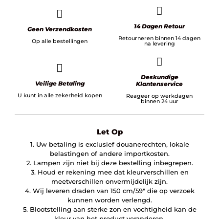
14 Dagen Retour
Geen Verzendkosten
Retourneren binnen 14 dagen
Op alle bestellingen
na levering
Deskundige
Veilige Betaling
Klantenservice
U kunt in alle zekerheid kopen
Reageer op werkdagen
binnen 24 uur
Let Op
1. Uw betaling is exclusief douanerechten, lokale
belastingen of andere importkosten.
2. Lampen zijn niet bij deze bestelling inbegrepen.
3. Houd er rekening mee dat kleurverschillen en
meetverschillen onvermijdelijk zijn.
4. Wij leveren draden van 150 cm/59″ die op verzoek
kunnen worden verlengd.
5. Blootstelling aan sterke zon en vochtigheid kan de
kleur van het product veranderen.