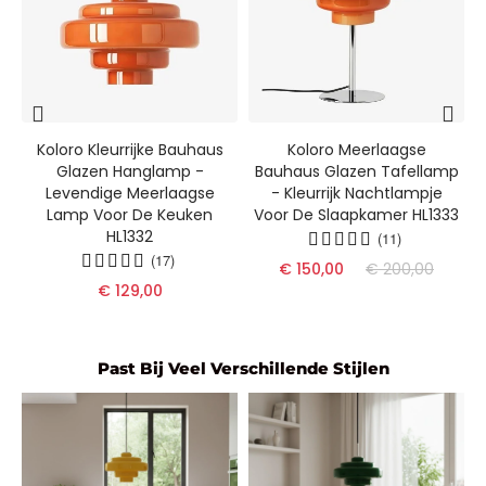
Koloro Kleurrijke Bauhaus
Koloro Meerlaagse
Glazen Hanglamp -
Bauhaus Glazen Tafellamp
Levendige Meerlaagse
- Kleurrijk Nachtlampje
s
Lamp Voor De Keuken
Voor De Slaapkamer HL1333
HL1332
(11)
(17)
€ 150,00
€ 200,00
€ 129,00
Past Bij Veel Verschillende Stijlen