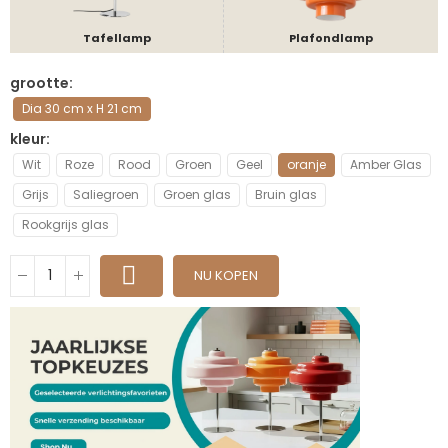
Tafellamp
Plafondlamp
grootte
Dia 30 cm x H 21 cm
kleur
Wit
Roze
Rood
Groen
Geel
oranje
Amber Glas
Grijs
Saliegroen
Groen glas
Bruin glas
Rookgrijs glas
NU KOPEN