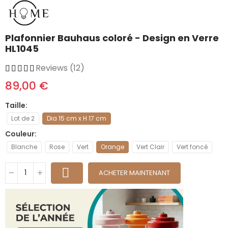
Plafonnier Bauhaus coloré - Design en Verre
HL1045
Reviews (12)
89,00 €
Taille
Lot de 2
Dia 15 cm x H 17 cm
Couleur
Blanche
Rose
Vert
Orange
Vert Clair
Vert foncé
ACHETER MAINTENANT