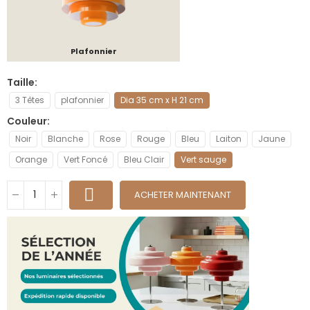
Plafonnier
Taille
3 Têtes
plafonnier
Dia 35 cm x H 21 cm
Couleur
Noir
Blanche
Rose
Rouge
Bleu
Laiton
Jaune
Orange
Vert Foncé
Bleu Clair
Vert sauge
ACHETER MAINTENANT