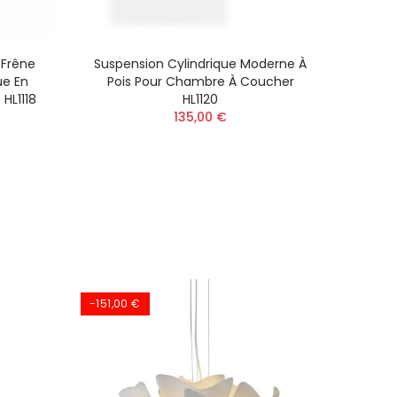
 Frêne
Suspension Cylindrique Moderne À
Lampe
ue En
Pois Pour Chambre À Coucher
 HL1118
HL1120
135,00 €
-151,00 €