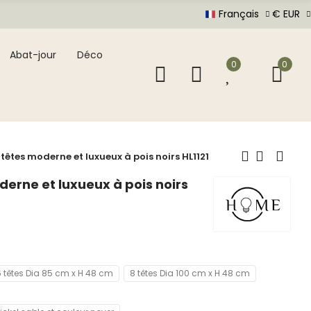
Français
€ EUR
Abat-jour
Déco
0
0
têtes moderne et luxueux à pois noirs HL1121
derne et luxueux à pois noirs
6 têtes Dia 85 cm x H 48 cm
8 têtes Dia 100 cm x H 48 cm