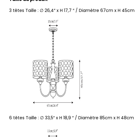
3 têtes Taille : ∅ 26,4″ x H
17,7
″
/ Diamètre 67cm x H 45cm
6 têtes Taille : ∅ 33,5″ x H
18,9
″
/ Diamètre 85cm x H 48cm