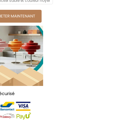
ickel sable et couleur noyer
ETER MAINTENANT
écurisé