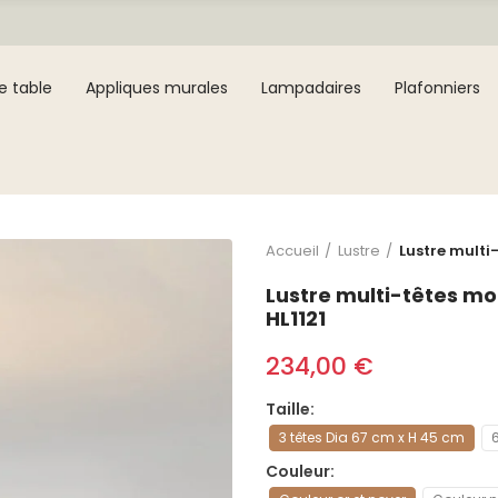
e table
Appliques murales
Lampadaires
Plafonniers
Accueil
Lustre
Lustre multi-
Lustre multi-têtes mo
HL1121
234,00 €
Taille
3 têtes Dia 67 cm x H 45 cm
Couleur