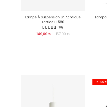
erne À
Lampe À Suspension En Acrylique
Lampad
cher
Lattice HL580
(18)
149,00 €
157,00 €
-51,00 