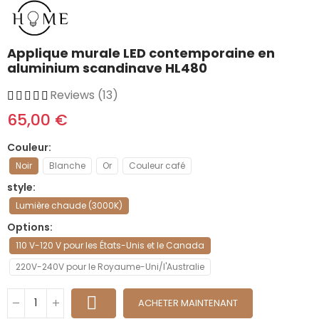
Applique murale LED contemporaine en
aluminium scandinave HL480
Reviews (13)
65,00 €
Couleur
Noir
Blanche
Or
Couleur café
style
Lumière chaude (3000K)
Options
110 V-120 V pour les États-Unis et le Canada
220V-240V pour le Royaume-Uni/l'Australie
ACHETER MAINTENANT