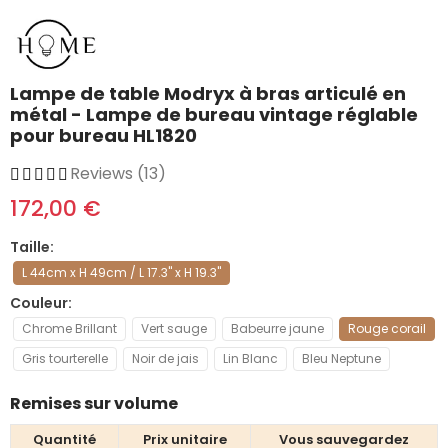
Lampe de table Modryx à bras articulé en
métal - Lampe de bureau vintage réglable
pour bureau HL1820
Reviews (13)
172,00 €
Taille
L 44cm x H 49cm / L 17.3" x H 19.3"
Couleur
Chrome Brillant
Vert sauge
Babeurre jaune
Rouge corail
Gris tourterelle
Noir de jais
Lin Blanc
Bleu Neptune
Remises sur volume
Quantité
Prix ​​unitaire
Vous sauvegardez