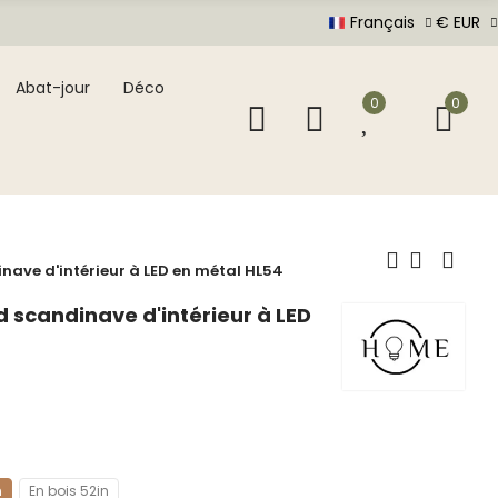
Français
€ EUR
Abat-jour
Déco
0
0
nave d'intérieur à LED en métal HL54
d scandinave d'intérieur à LED
n
En bois 52in