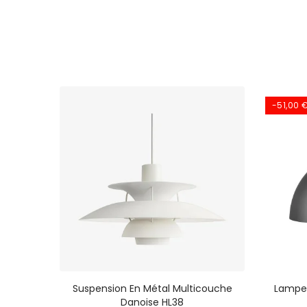
-51,00 
 Lampe
Suspension En Métal Multicouche
Lampe
couche
Danoise HL38