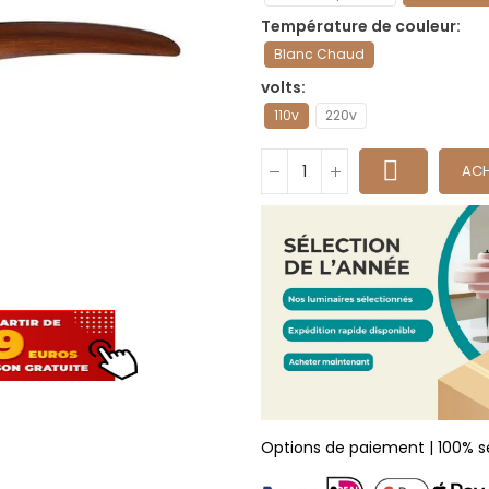
Température de couleur
Blanc Chaud
volts
110v
220v
ACH
Options de paiement | 100% s