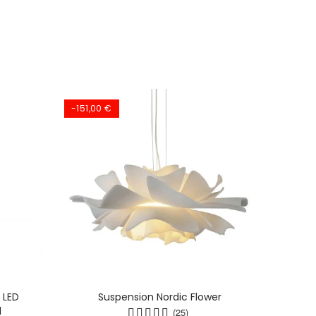
-151,00 €
 LED
Suspension Nordic Flower
Dyn
l
(25)