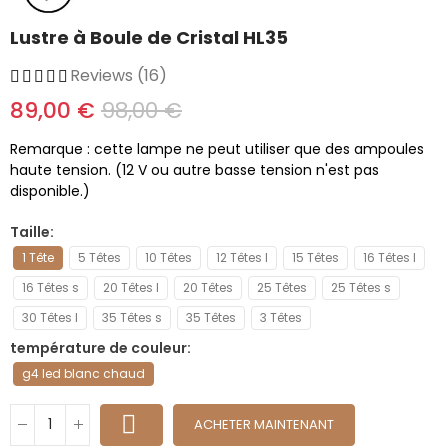
Lustre à Boule de Cristal HL35
Reviews (16)
89,00 €
98,00 €
Remarque : cette lampe ne peut utiliser que des ampoules
haute tension. (12 V ou autre basse tension n'est pas
disponible.)
Taille
1 Tête
5 Têtes
10 Têtes
12 Têtes l
15 Têtes
16 Têtes l
16 Têtes s
20 Têtes l
20 Têtes
25 Têtes
25 Têtes s
30 Têtes l
35 Têtes s
35 Têtes
3 Têtes
température de couleur
g4 led blanc chaud
ACHETER MAINTENANT