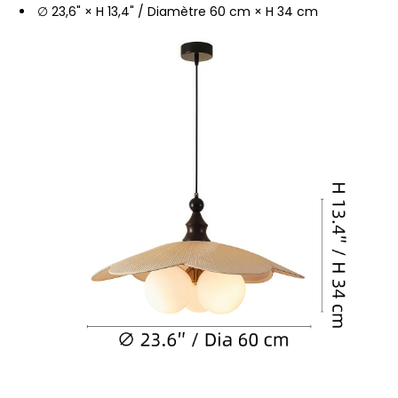
∅ 23,6" × H 13,4" / Diamètre 60 cm × H 34 cm