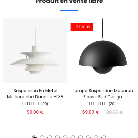
Produit en vente libre
-51,00 €
Suspension En Métal
Lampe Suspendue Macaron
Multicouche Danoise HL38
Flower Bud Design
(29)
(20)
90,00 €
69,00 €
120,00 €