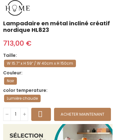
Lampadaire en métal incliné créatif
nordique HL823
713,00 €
Taille
W 15.7″ x H 59″ / W 40cm x H 150cm
Couleur
Noir
color temperature
Lumière chaude
ACHETER MAINTENANT