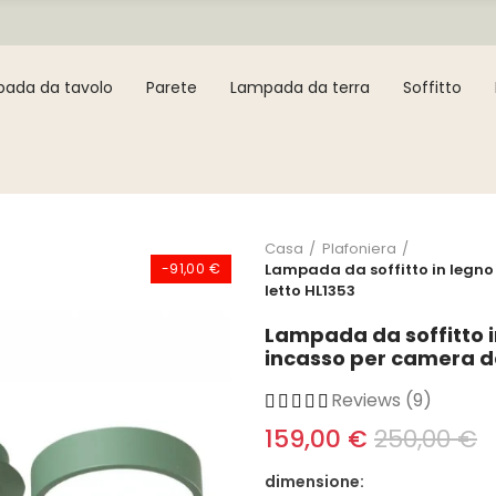
ada da tavolo
Parete
Lampada da terra
Soffitto
Casa
Plafoniera
-91,00 €
Lampada da soffitto in legno
letto HL1353
Lampada da soffitto i
incasso per camera da
Reviews (9)
159,00 €
250,00 €
dimensione