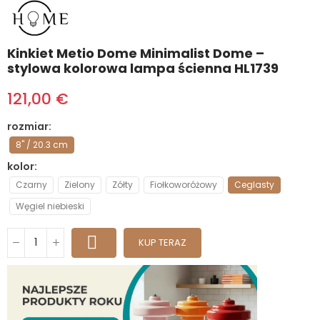
Kinkiet Metio Dome Minimalist Dome –
stylowa kolorowa lampa ścienna HL1739
121,00 €
rozmiar
8" / 20.3 cm
kolor
Czarny
Zielony
Zółty
Fiołkoworóżowy
Ceglasty
Węgiel niebieski
KUP TERAZ