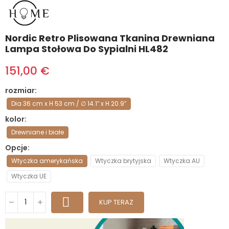
Nordic Retro Plisowana Tkanina Drewniana
Lampa Stołowa Do Sypialni HL482
151,00 €
rozmiar
Dia 36 cm x H 53 cm / ∅ 14.1″ x H 20.9″
kolor
Drewniane i białe
Opcje
Wtyczka amerykańska
Wtyczka brytyjska
Wtyczka AU
Wtyczka UE
KUP TERAZ