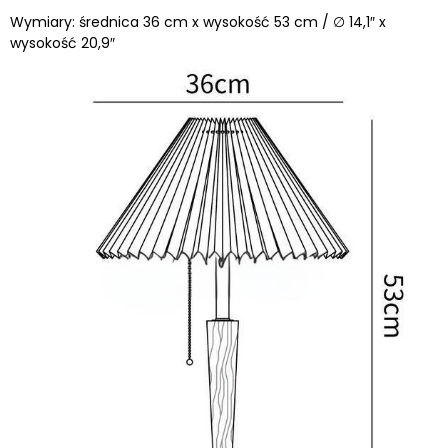
Wymiary: średnica 36 cm x wysokość 53 cm / ∅ 14,1″ x
wysokość 20,9″