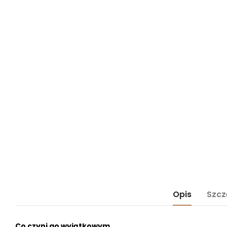
Opis
Szcz
Co czyni go wyjątkowym