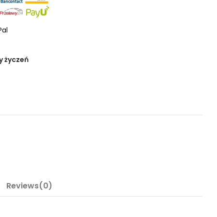
Pal
y życzeń
Reviews(0)