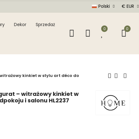
Polski
€ EUR
ry
Dekor
Sprzedaż
0
0
witrażowy kinkiet w stylu art déco do
gurat – witrażowy kinkiet w
edpokoju i salonu HL2237