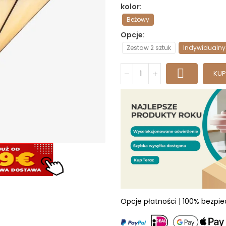
kolor
Beżowy
Opcje
Zestaw 2 sztuk
Indywidualny
KUP
Opcje płatności | 100% bezpi