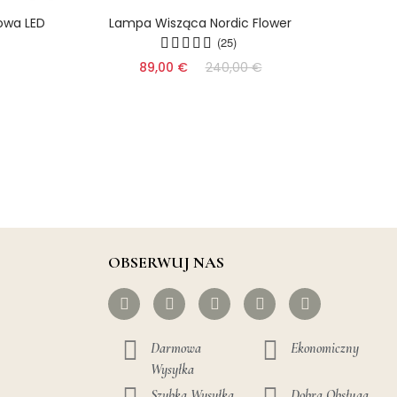
owa LED
Lampa Wisząca Nordic Flower
Akry
(25)
89,00 €
240,00 €
OBSERWUJ NAS
Darmowa
Ekonomiczny
Wysyłka
Szybka Wysyłka
Dobra Obsługa