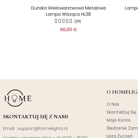
isc –
Duńska Wielowarstwowa Metalowa
Lampa
ca
Lampa Wisząca HL38
u Do
(29)
90,00 €
O HOMELIG
O Nas
Skontaktuj Się
SKONTAKTUJ SIĘ Z NAMI
Moje Konto
Śledzenie Za
Email :
support@homelights.nl
Lista Życzeń