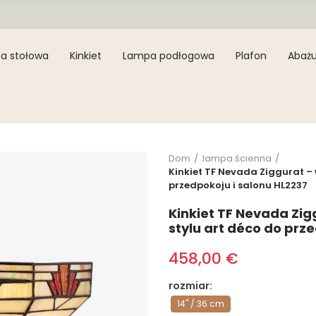
a stołowa
Kinkiet
Lampa podłogowa
Plafon
Abażu
Dom
lampa ścienna
Kinkiet TF Nevada Ziggurat – 
przedpokoju i salonu HL2237
Kinkiet TF Nevada Zig
stylu art déco do prz
458,00 €
rozmiar
14" / 36 cm