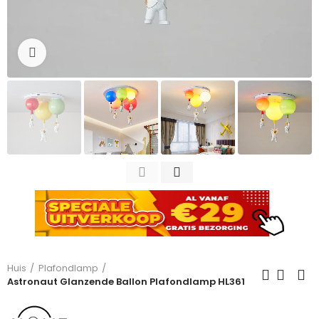
Click to enlarge
Huis
Plafondlamp
Astronaut Glanzende Ballon Plafondlamp HL361