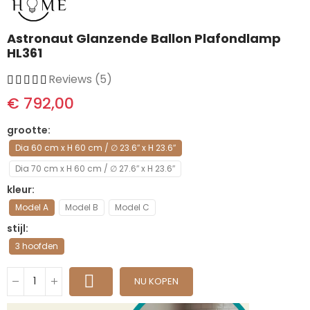
Astronaut Glanzende Ballon Plafondlamp
HL361
Reviews (5)
€ 792,00
grootte
Dia 60 cm x H 60 cm / ∅ 23.6″ x H 23.6″
Dia 70 cm x H 60 cm / ∅ 27.6″ x H 23.6″
kleur
Model A
Model B
Model C
stijl
3 hoofden
NU KOPEN