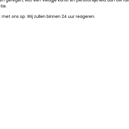
en geregen, wat een vleugje kunst en persoonlijkheid aan uw ru
tie.
met ons op. Wij zullen binnen 24 uur reageren.