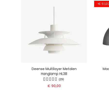
-€ 51,0
 -
Deense Multilayer Metalen
Mac
gse
Hanglamp HL38
r De
(29)
€ 90,00