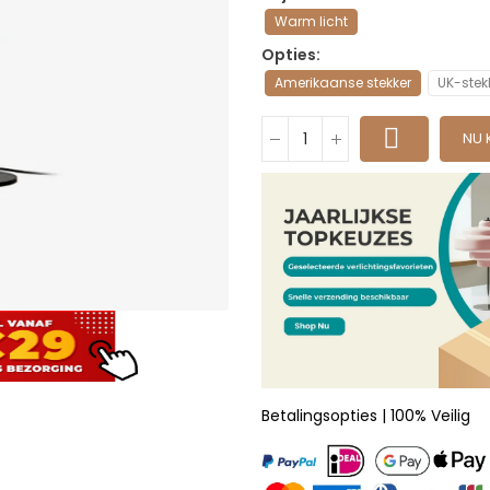
Warm licht
Opties
Amerikaanse stekker
UK-stek
NU 
Betalingsopties | 100% Veilig