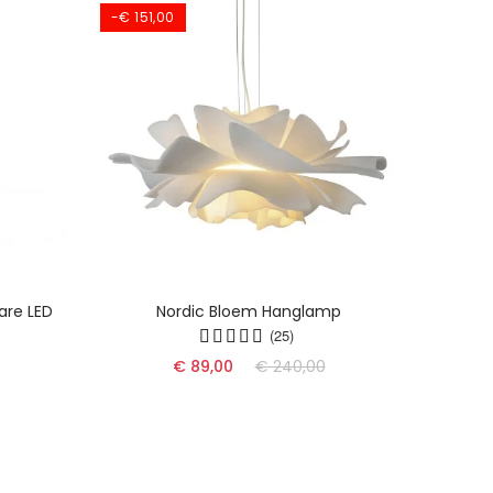
-€ 151,00
are LED
Nordic Bloem Hanglamp
Dyn
(25)
€ 89,00
€ 240,00