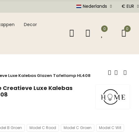
Nederlands
€ EUR
kappen
Decor
0
0
ieve Luxe Kalebas Glazen Tafellamp HL408
e Creatieve Luxe Kalebas
408
del B Groen
Model C Rood
Model C Groen
Model C Wit