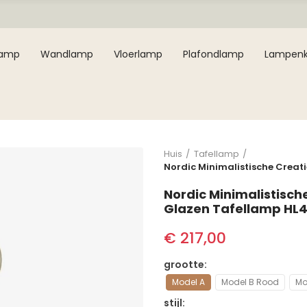
lamp
Wandlamp
Vloerlamp
Plafondlamp
Lampen
Huis
Tafellamp
Nordic Minimalistische Creat
Nordic Minimalistisch
Glazen Tafellamp HL
€ 217,00
grootte
Model A
Model B Rood
Mo
stijl