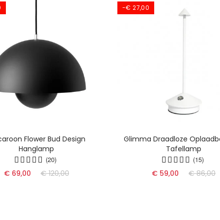
0
-€ 27,00
aroon Flower Bud Design
Glimma Draadloze Oplaadb
Hanglamp
Tafellamp
(20)
(15)
€ 69,00
€ 120,00
€ 59,00
€ 86,00