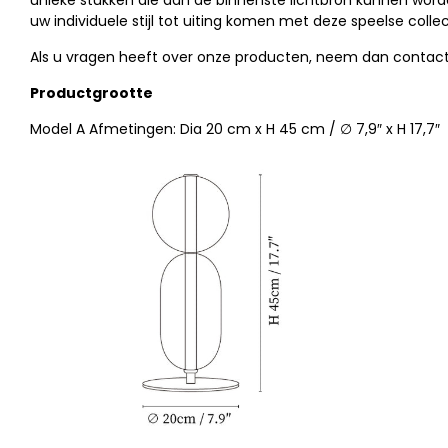
unieke stukken die aan de binnenste lichtbron kunnen word
uw individuele stijl tot uiting komen met deze speelse collec
Als u vragen heeft over onze producten, neem dan contact 
Productgrootte
Model A Afmetingen: Dia 20 cm x H 45 cm / ∅ 7,9″ x H 17,7″