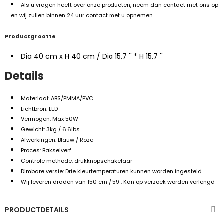
Als u vragen heeft over onze producten, neem dan contact met ons op
en wij zullen binnen 24 uur contact met u opnemen.
Productgrootte
Dia 40 cm x H 40 cm / Dia 15.7 '' * H 15.7 ''
Details
Materiaal: ABS/PMMA/PVC
Lichtbron: LED
Vermogen: Max 50W
Gewicht: 3kg / 6.6lbs
Afwerkingen: Blauw / Roze
Proces: Bakselverf
Controle methode: drukknopschakelaar
Dimbare versie: Drie kleurtemperaturen kunnen worden ingesteld.
Wij leveren draden van 150 cm / 59 . Kan op verzoek worden verlengd
PRODUCTDETAILS