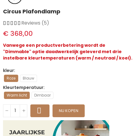
Circus Plafondlamp
Reviews (5)
€ 368,00
Vanwege een productverbetering wordt de
"Dimmable" optie daadwerkelijk geleverd met drie
instelbare kleurtemperaturen (warm / neutraal / koel).
kleur
Roze
Blauw
Kleurtemperatuur
Warm licht
Dimbaar
NU KOPEN