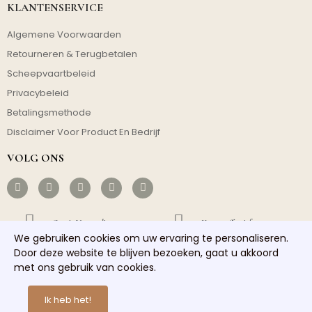
KLANTENSERVICE
Algemene Voorwaarden
Retourneren & Terugbetalen
Scheepvaartbeleid
Privacybeleid
Betalingsmethode
Disclaimer Voor Product En Bedrijf
VOLG ONS
Gratis Verzending
Kosteneffectief
We gebruiken cookies om uw ervaring te personaliseren.
Snelle Verzending
Goede Service
Door deze website te blijven bezoeken, gaat u akkoord
met ons gebruik van cookies.
Copyright © 2026 homelights. Alle rechten voorbehouden.
Ik heb het!