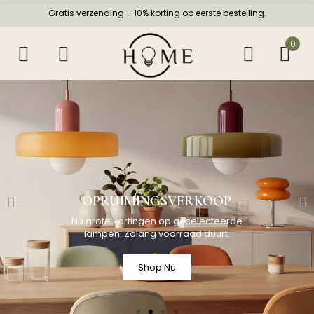
Gratis verzending – 10% korting op eerste bestelling.
0
OPRUIMINGSVERKOOP
Nu grote kortingen op geselecteerde
lampen. Zolang voorraad duurt.
Shop Nu