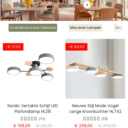
Scandinavische Taklamp
Macaron Lampen
Verste
-€ 17,00
-€ 90,00
Nordic Vertakte Schijf LED
Nieuwe Stijl Mode Vogel
Plafondlamp HL215
Lange Kroonluchter HL742
(11)
(13)
(17)
€ 108,00
€ 125,00
€ 209,00
€ 299,00