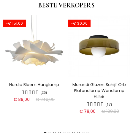
BESTE VERKOPERS
-€ 151,00
-€ 30,00
Nordic Bloem Hanglamp
Morandi Glazen Schijf Orb
Plafondlamp Wandlamp
(25)
HL158
€ 89,00
€ 240,00
(17)
€ 79,00
€ 109,00