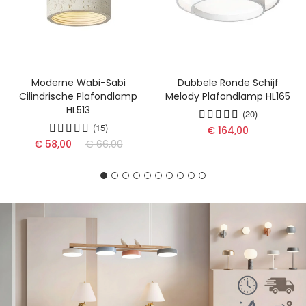
Moderne Wabi-Sabi
Dubbele Ronde Schijf
Cilindrische Plafondlamp
Melody Plafondlamp HL165
HL513
(20)
(15)
€ 164,00
€ 58,00
€ 66,00