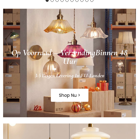
Op Voorraad – VerzendingBinnen 48
Uur
3-5 Dagen Levering In EU-Landen
Shop Nu >