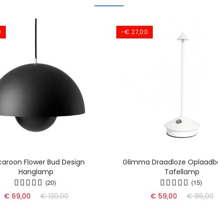
0
-€ 27,00
aroon Flower Bud Design
Glimma Draadloze Oplaadb
Hanglamp
Tafellamp
(20)
(15)
€ 69,00
€ 120,00
€ 59,00
€ 86,00