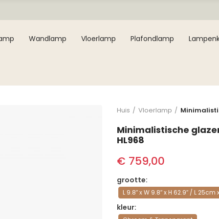
lamp
Wandlamp
Vloerlamp
Plafondlamp
Lampen
Huis
Vloerlamp
Minimalisti
Minimalistische glazen
HL968
€ 759,00
grootte
L 9.8″ x W 9.8″ x H 62.9″ / L 25
kleur