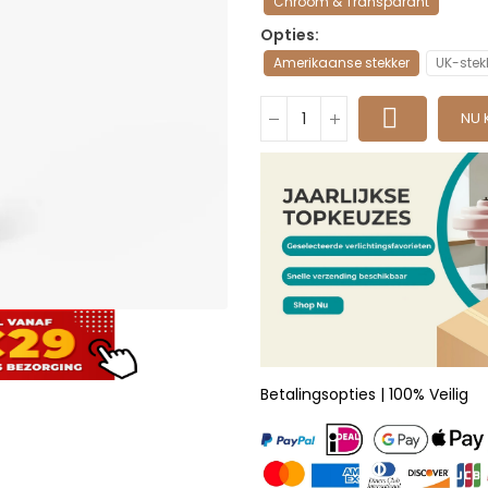
Chroom & Transparant
Opties
Amerikaanse stekker
UK-stek
NU 
Betalingsopties | 100% Veilig