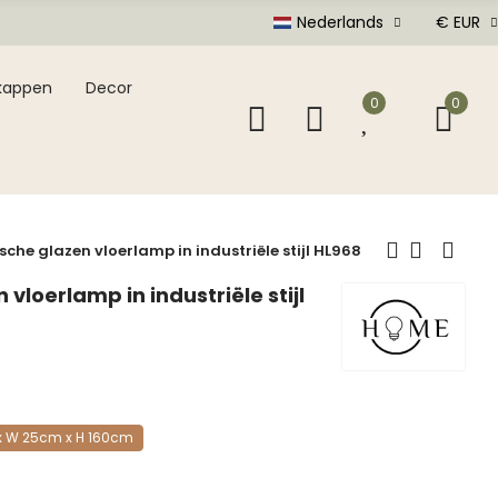
Nederlands
€ EUR
kappen
Decor
0
0
sche glazen vloerlamp in industriële stijl HL968
 vloerlamp in industriële stijl
cm x W 25cm x H 160cm