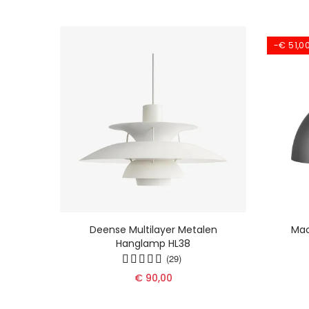
-€ 51,0
 -
Deense Multilayer Metalen
Mac
gse
Hanglamp HL38
r De
(29)
€ 90,00