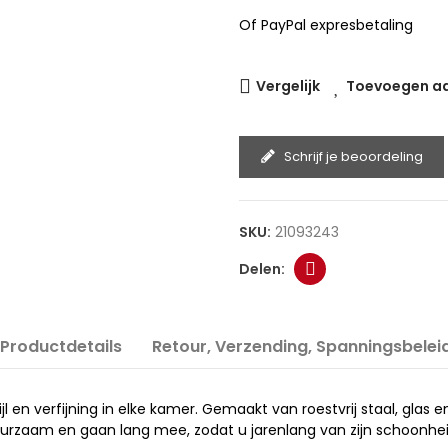
Of PayPal expresbetaling
Vergelijk
Toevoegen aan
Schrijf je beoordeling
SKU:
21093243
Productdetails
Retour, Verzending, Spanningsbelei
tijl en verfijning in elke kamer. Gemaakt van roestvrij staal, glas
rzaam en gaan lang mee, zodat u jarenlang van zijn schoonhei