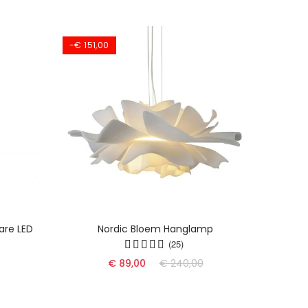
-€ 151,00
are LED
Nordic Bloem Hanglamp
Dyn
(25)
€ 89,00
€ 240,00