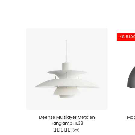
-€ 51,0
 -
Deense Multilayer Metalen
Mac
gse
Hanglamp HL38
r De
(29)