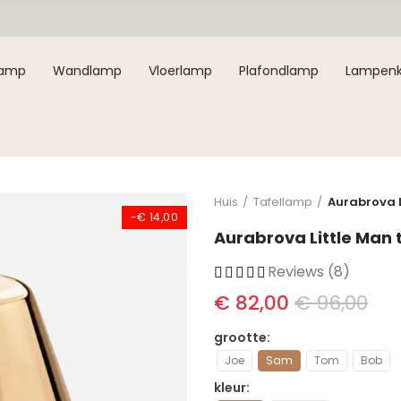
lamp
Wandlamp
Vloerlamp
Plafondlamp
Lampen
Huis
Tafellamp
Aurabrova L
-€ 14,00
Aurabrova Little Man
Reviews (8)
€ 82,00
€ 96,00
grootte
Joe
Sam
Tom
Bob
kleur