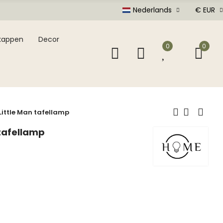
Nederlands
€ EUR
kappen
Decor
0
0
ittle Man tafellamp
 tafellamp