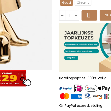
Goud
Chrome
NU 
Betalingsopties | 100% Veilig
Of PayPal expresbetaling