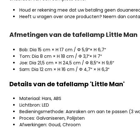
Houd er rekening mee dat uw betaling geen douanerech
Heeft u vragen over onze producten? Neem dan conta
Afmetingen van de tafellamp Little Man
Bob: Dia 15 cm × H 17 cm / Φ 5,9″× H 6,7″
Tom: Dia 8 cm × H 18 cm / Φ 3,1″× H 7″
Joe: Dia 21,5 cm × H 24,5 cm / Φ 8,5″× H 9,6″
Sam: Dia 12 cm × H 16 cm / Φ 4,7″ × H 6,3″
Details van de tafellamp 'Little Man'
Materiaal: Hars, ABS
Lichtbron: LED
Bedieningsmethode: Aanraken om aan te passen (3 wa
Proces: Galvaniseren, Polijsten
Afwerkingen: Goud, Chroom