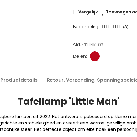
Vergelijk
Toevoegen aan
Beoordeling:
(8)
SKU:
THINK-02
Productdetails
Retour, Verzending, Spanningsbelei
Tafellamp 'Little Man'
aagbare lampen uit 2022. Het ontwerp is gebaseerd op kleine man
erichte en stabiele gloed en creëert een warme, gezellige ambia
soonlijke sfeer. Het perfecte object om elke hoek een persoonlijk 