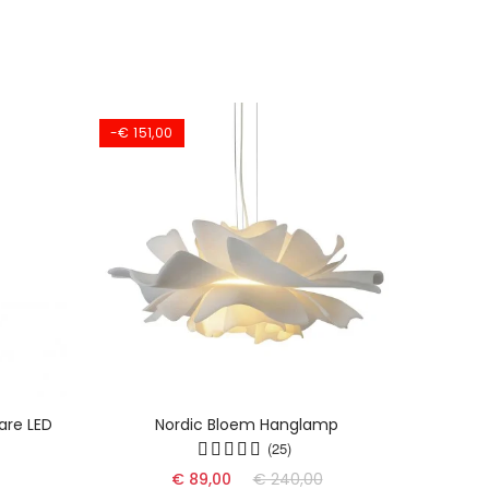
-€ 151,00
are LED
Nordic Bloem Hanglamp
Dyn
(25)
€ 89,00
€ 240,00