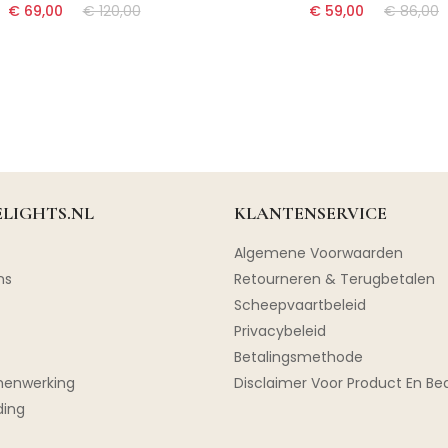
€ 69,00
€ 120,00
€ 59,00
€ 86,00
LIGHTS.NL
KLANTENSERVICE
Algemene Voorwaarden
ns
Retourneren & Terugbetalen
Scheepvaartbeleid
Privacybeleid
Betalingsmethode
menwerking
Disclaimer Voor Product En Bed
ding