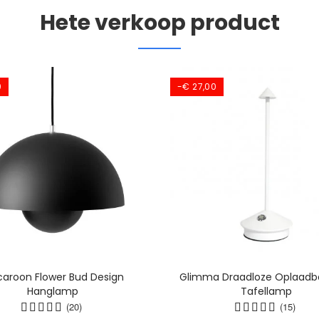
Hete verkoop product
0
-€ 27,00
aroon Flower Bud Design
Glimma Draadloze Oplaadb
Hanglamp
Tafellamp
(20)
(15)