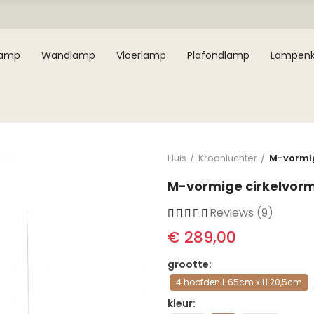
lamp
Wandlamp
Vloerlamp
Plafondlamp
Lampen
Huis
Kroonluchter
M-vormig
M-vormige cirkelvorm
Reviews (9)
€ 289,00
grootte
4 hoofden L 65cm x H 20,5cm
kleur