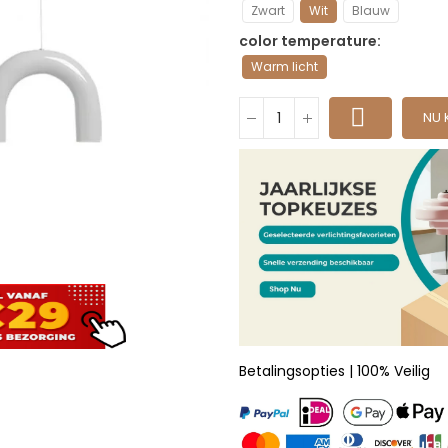
Zwart
Wit
Blauw
color temperature
Warm licht
NU 
Betalingsopties | 100% Veilig