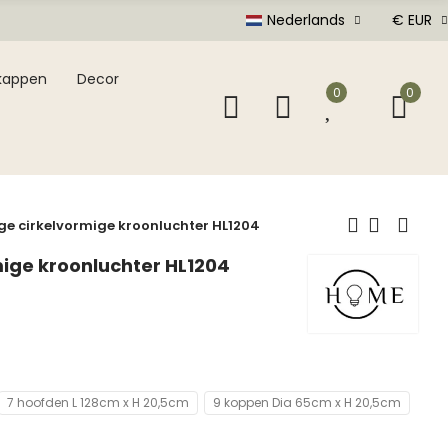
Nederlands
€ EUR
kappen
Decor
0
0
e cirkelvormige kroonluchter HL1204
ige kroonluchter HL1204
7 hoofden L 128cm x H 20,5cm
9 koppen Dia 65cm x H 20,5cm