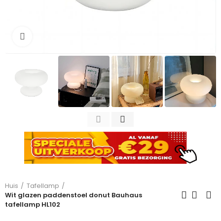
Click to enlarge
Huis
Tafellamp
Wit glazen paddenstoel donut Bauhaus
tafellamp HL102