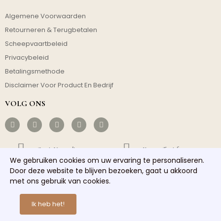
Algemene Voorwaarden
Retourneren & Terugbetalen
Scheepvaartbeleid
Privacybeleid
Betalingsmethode
Disclaimer Voor Product En Bedrijf
VOLG ONS
Gratis Verzending
Kosteneffectief
We gebruiken cookies om uw ervaring te personaliseren.
Door deze website te blijven bezoeken, gaat u akkoord
Snelle Verzending
Goede Service
met ons gebruik van cookies.
Copyright © 2026 homelights. Alle rechten voorbehouden.
Ik heb het!